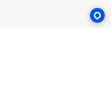
游戏许可证
BK8 由 Mettlemind Tech Ltd.（注册号：15779）运营，注册地址
位于科摩罗联盟安茹安自治岛穆察穆都市Hamchako区。BK8持有
科摩罗联盟安茹安自治岛政府颁发的合法牌照（许可证号：ALSI-
202504032-FI2），并受其监管。BK8已通过全部监管合规审查，
获得法律授权可开展一切机会游戏与投注活动。