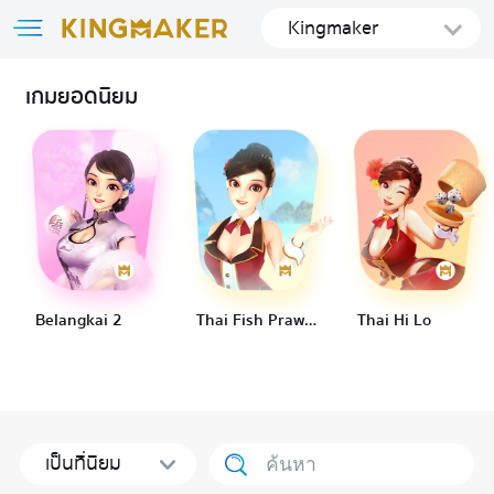
Kingmaker
เกมยอดนิยม
Belangkai 2
Thai Fish Prawn Crab
Thai Hi Lo
เป็นที่นิยม