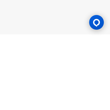
ใบอนุญาตเกม
BK8 ดำเนินการโดยบริษัท Mettlemind Tech Ltd. หมายเลขจดทะเบียน
15779 ที่อยู่จดทะเบียน: ฮัมชาโก, เมืองมูตซามูดู, เกาะอองฌวน , สหภาพคอ
โมโรส BK8ได้รับใบอนุญาตและอยู่ภายใต้การกำกับดูแลโดยรัฐบาลเกาะอองฌ
วน สหภาพคอโมโรส ภายใต้ใบอนุญาตเลขที่ ALSI-202504032-FI2 BK8
ปฏิบัติตามข้อกำหนดและกฎระเบียบทางกฎหมายอย่างเคร่งครัด และได้รับ