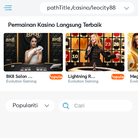
pathTitle./casino/leocity88
Permainan Kasino Langsung Terbaik
Popular
Popular
BK8 Salon Prive Baccarat
Lightning Roulette
Meg
Evolution Gaming
Evolution Gaming
Evol
Populariti