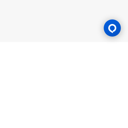
Lesen Permainan
BK8 diuruskan oleh Mettlemind Tech Ltd., nombor pendaftaran:
15779, dengan alamat berdaftar di Hamchako, Mutsamudu,
Pulau Autonomi Anjouan, Kesatuan Comoros. BK8 berlesen dan
dikawal selia oleh Kerajaan Pulau Autonomi Anjouan, Kesatuan