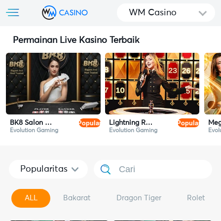
WM Casino
Permainan Live Kasino Terbaik
Popular
Popular
BK8 Salon Prive Baccarat
Lightning Roulette
Meg
Evolution Gaming
Evolution Gaming
Evol
Popularitas
ALL
Bakarat
Dragon Tiger
Rolet