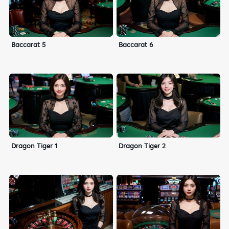
Baccarat 5
Baccarat 6
Dragon Tiger 1
Dragon Tiger 2